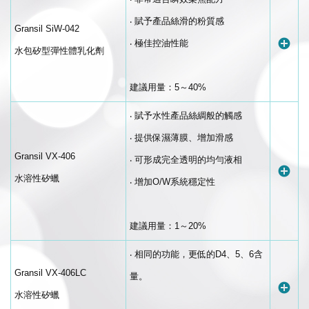
‧ 賦予產品絲滑的粉質感
Gransil SiW-042
‧ 極佳控油性能
水包矽型彈性體乳化劑
建議用量：5～40%
‧ 賦予水性產品絲綢般的觸感
‧ 提供保濕薄膜、增加滑感
Gransil VX-406
‧ 可形成完全透明的均勻液相
水溶性矽蠟
‧ 增加O/W系統穩定性
建議用量：1～20%
‧ 相同的功能，更低的D4、5、6含
Gransil VX-406LC
量。
水溶性矽蠟