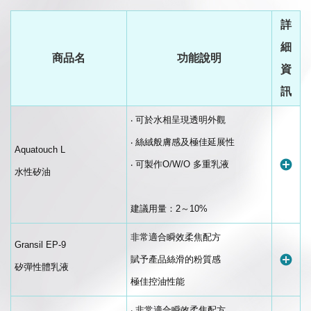
詳
細
商品名
功能說明
資
訊
‧ 可於水相呈現透明外觀
‧ 絲絨般膚感及極佳延展性
Aquatouch L
‧ 可製作O/W/O 多重乳液
水性矽油
建議用量：2～10%
非常適合瞬效柔焦配方
Gransil EP-9
賦予產品絲滑的粉質感
矽彈性體乳液
極佳控油性能
‧ 非常適合瞬效柔焦配方