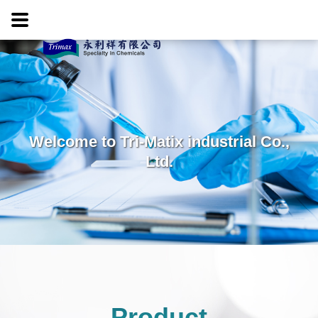
Welcome to Tri-Matix industrial Co.,
Ltd.
Product