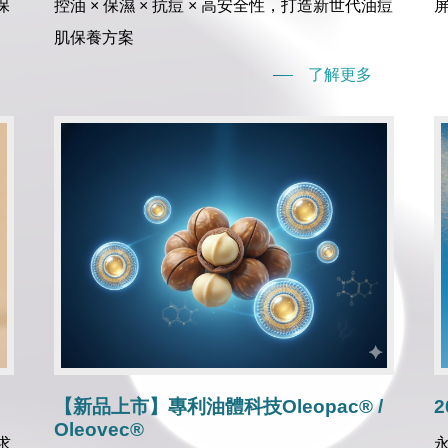
保
控油 × 保濕 × 抗痘 × 高安全性，打造新世代油痘
屏
肌保養方案
了解更多
【新品上市】專利油體科技Oleopac® /
Oleovec®
求