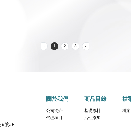
‹
1
2
3
›
關於我們
商品目錄
檔
公司簡介
基礎原料
檔案
代理項目
活性添加
9號3F