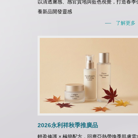
以清透膚感、感官質地與藍色視覺，打造春季
養新品開發靈感
了解更多
2026永利祥秋季推廣品
輕盈修護 × 極簡配方，回應亞熱帶換季肌膚需