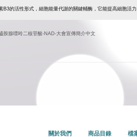
生素B3的活性形式，細胞能量代謝的關鍵輔酶，它能提高細胞活
鹼醯胺腺嘌呤二核苷酸-NAD-大會宣傳簡介中文
關於我們
商品目錄
檔