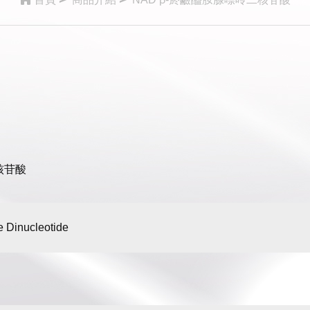
核苷酸
e Dinucleotide