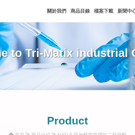
關於我們
商品目錄
檔案下載
新聞中
 to Tri-Matix industrial C
Product
>
>
首頁
商品介紹
NAD β-菸鹼醯胺腺嘌呤二核苷酸