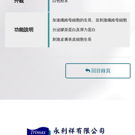
外觀
白色粉末
加速纖維⺟細胞的⽣⻑、並刺激纖維⺟細胞
功能說明
分泌膠原蛋白及彈⼒蛋白
刺激⽪膚表⽪細胞⽣⻑
回目錄頁